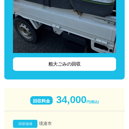
粗大ごみの回収
34,000
回収料金
円(税込)
境港市
回収地域