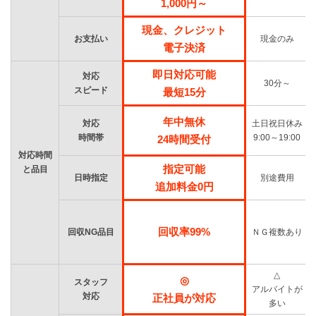
1,000円～
現金、クレジット
お支払い
現金のみ
電子決済
即日対応可能
対応
30分～
スピード
最短15分
年中無休
対応
土日祝日休み
時間帯
9:00～19:00
24時間受付
対応時間
指定可能
と品目
日時指定
別途費用
追加料金0円
回収率99%
回収NG品目
ＮＧ複数あり
△
◎
スタッフ
アルバイトが
対応
正社員が対応
多い