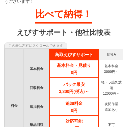
うございます！
比べて納得！
えびすサポート・他社比較表
鳥取えびすサポート
他社A
基本料金・見積り
基本料金
基本料金
3000円～
0円
軽トラ詰め放
パック最安
回収料金
題
3,300円(税込)～
12000円～
追加料金
夜間作業
料金
追加料金
追加あり
0円
対応可能
単品回収
不可