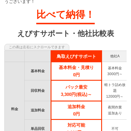
うございます！
比べて納得！
えびすサポート・他社比較表
鳥取えびすサポート
他社A
基本料金・見積り
基本料金
基本料金
3000円～
0円
軽トラ詰め放
パック最安
回収料金
題
3,300円(税込)～
12000円～
追加料金
夜間作業
料金
追加料金
追加あり
0円
対応可能
単品回収
不可