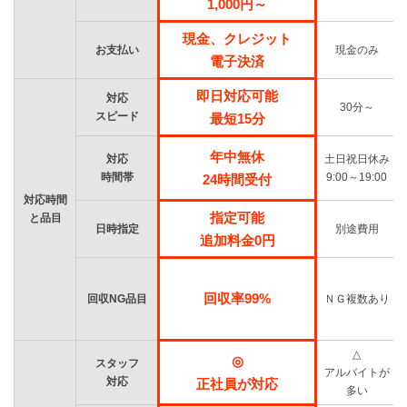
1,000円～
現金、クレジット
お支払い
現金のみ
電子決済
即日対応可能
対応
30分～
スピード
最短15分
年中無休
対応
土日祝日休み
時間帯
9:00～19:00
24時間受付
対応時間
指定可能
と品目
日時指定
別途費用
追加料金0円
回収率99%
回収NG品目
ＮＧ複数あり
△
◎
スタッフ
アルバイトが
対応
正社員が対応
多い