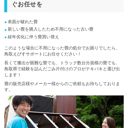
ぐお任せを
表面が破れた畳
新しい畳を購入したため不用になった古い畳
経年劣化に伴う畳買い替え
このような場合に不用になった畳の処分でお困りでしたら、
鳥取えびすサポートにお任せください！
長くて搬出が困難な畳でも、トラック数台分規模の畳でも、
鳥取県で経験を詰んだごみ片付けのプロがテキパキと運び出
します！
畳の販売店様やメーカー様からのご依頼もお待ちしておりま
す。