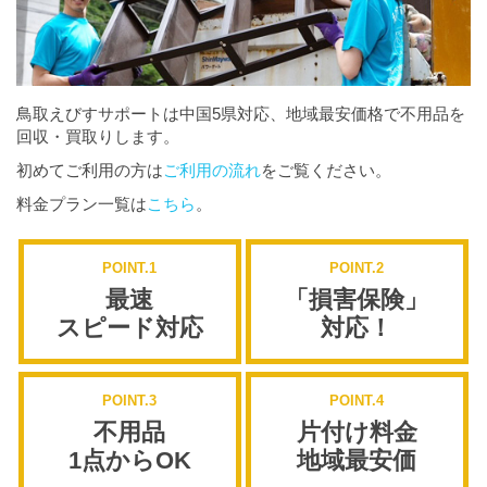
鳥取えびすサポートは中国5県対応、地域最安価格で不用品を
回収・買取りします。
初めてご利用の方は
ご利用の流れ
をご覧ください。
料金プラン一覧は
こちら
。
POINT.1
POINT.2
最速
「損害保険」
スピード対応
対応！
POINT.3
POINT.4
不用品
片付け料金
1点からOK
地域最安価