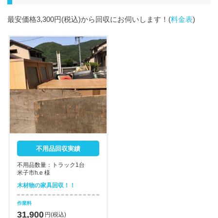
最安価格3,300円(税込)から回収にお伺いします！(
料金表
)
不用品回収実績
不用品数量：トラック1台
米子市h.e 様
木材物の家具回収！！
作業料
31,900
円(税込)