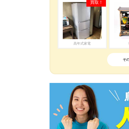
高年式家電
そ