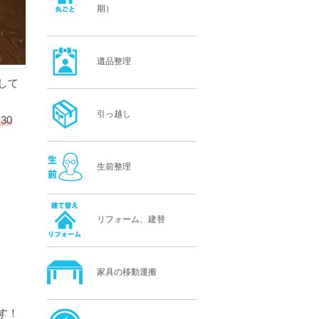
期）
遺品整理
して
引っ越し
30
生前整理
リフォーム、建替
家具の移動運搬
す！