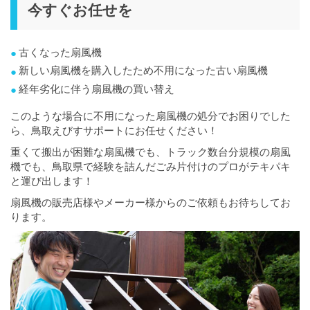
今すぐお任せを
古くなった扇風機
新しい扇風機を購入したため不用になった古い扇風機
経年劣化に伴う扇風機の買い替え
このような場合に不用になった扇風機の処分でお困りでした
ら、鳥取えびすサポートにお任せください！
重くて搬出が困難な扇風機でも、トラック数台分規模の扇風
機でも、鳥取県で経験を詰んだごみ片付けのプロがテキパキ
と運び出します！
扇風機の販売店様やメーカー様からのご依頼もお待ちしてお
ります。