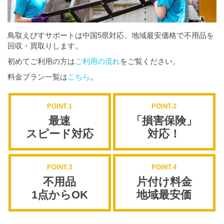
鳥取えびすサポートは中国5県対応、地域最安価格で不用品を
回収・買取りします。
初めてご利用の方は
ご利用の流れ
をご覧ください。
料金プラン一覧は
こちら
。
POINT.1
POINT.2
最速
「損害保険」
スピード対応
対応！
POINT.3
POINT.4
不用品
片付け料金
1点からOK
地域最安価